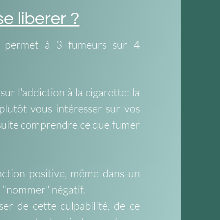
 liberer ?
ui permet à 3 fumeurs sur 4
sur l'addiction à la cigarette: la
ez plutôt vous intéresser sur vos
suite comprendre ce que fumer
onction positive, même dans un
 "nommer" négatif.
er de cette culpabilité, de ce