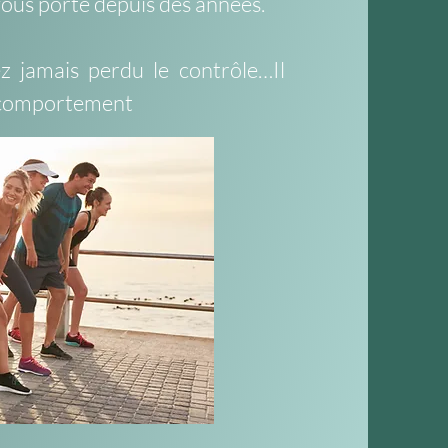
vous porte depuis des années.
z jamais perdu le contrôle…Il
e comportement