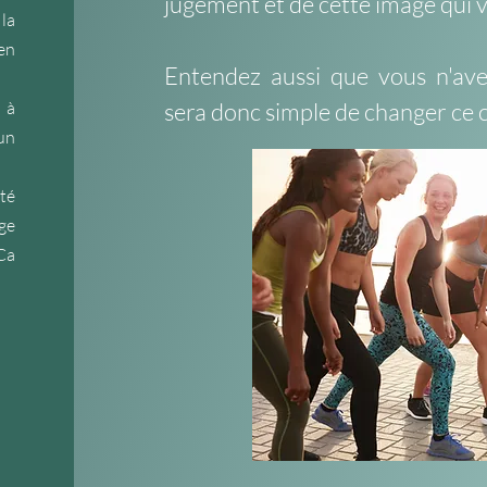
jugement et de cette image qui 
 la
en
Entendez aussi que vous n'ave
 à
sera donc simple de changer c
un
té
ge
Ca