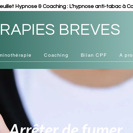
oeuillet Hypnose & Coaching : L’hypnose anti-tabac à 
RAPIES BREVES
minothérapie
Coaching
Bilan CPF
A pr
Arrêter de fumer