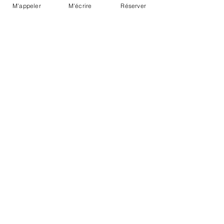
M'appeler
M'écrire
Réserver
« Que serait la vie si nous n’avions
pas le courage de tenter quoi que
ce soit ? »
Vincent van Gogh
Abonnez-vous à notre newsletter
• Ne manquez rien !
E-mail
S'abonner