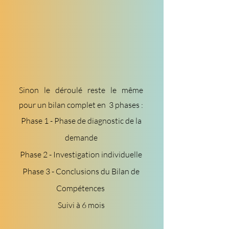
Sinon le déroulé reste le même
pour un bilan complet en 3 phases :
Phase 1 - Phase de diagnostic de la
demande
Phase 2 - Investigation individuelle
Phase 3 - Conclusions du Bilan de
Compétences
Suivi à 6 mois