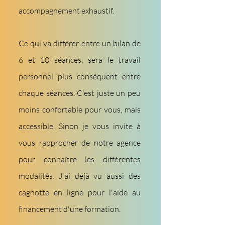
accompagnement exhaustif.
Ce qui va différer entre un bilan de
6 et 10 séances, sera le travail
personnel plus conséquent entre
chaque séances. C'est juste un peu
moins confortable pour vous, mais
accessible. Sinon je vous invite à
vous rapprocher de notre agence
pour connaître les différentes
modalités. J'ai déjà vu aussi des
cagnotte en ligne pour l'aide au
financement d'une formation.