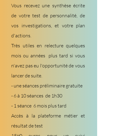
Vous recevez une synthèse écrite
de votre test de personnalité, de
vos investigations, et votre plan
d'actions.
Très utiles en relecture quelques
mois ou années plus tard si vous
n'avez pas eu l'opportunité de vous
lancer de suite.
- une séances préliminaire gratuite
- 6 à 10 séances de 1h30
- 1 séance 6 mois plus tard
Accès à la plateforme métier et
résultat de test
1590 euros pour un suivi