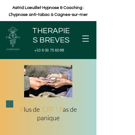
Astrid Loeuillet Hypnose & Coaching :
L’hypnose anti-tabac à Cagnes-sur-mer
THERAPIE
S BREVES
+33 6 09 75 60 88
P
lus de
CPF ! P
as de
panique